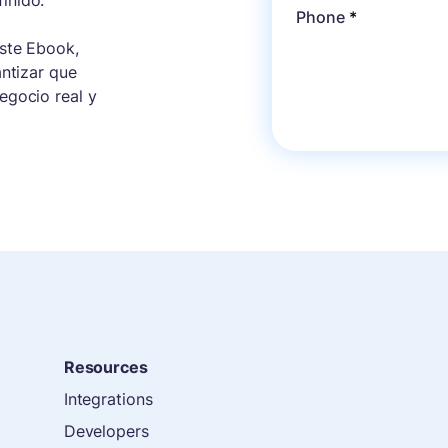
inido.
Phone
*
este Ebook,
antizar que
egocio real y
Resources
Integrations
Developers