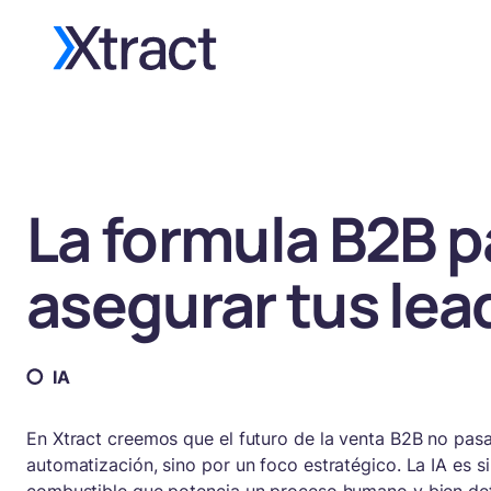
La formula B2B p
asegurar tus lea
IA
En Xtract creemos que el futuro de la venta B2B no pasa
automatización, sino por un foco estratégico. La IA es 