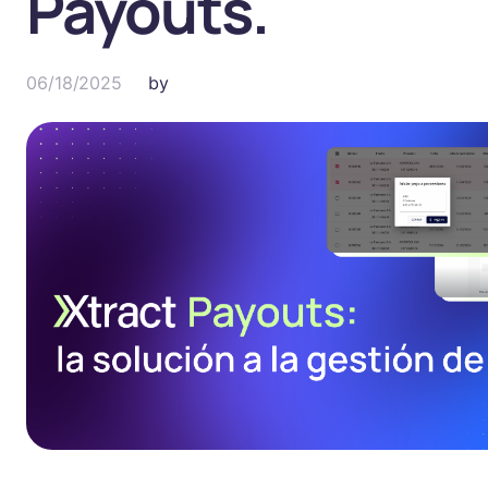
Payouts.
06/18/2025
by