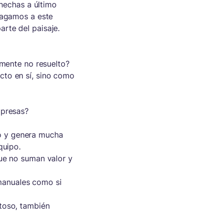
 hechas a último
pagamos a este
rte del paisaje.
emente no resuelto?
cto en sí, sino como
mpresas?
o y genera mucha
quipo.
que no suman valor y
s manuales como si
toso, también