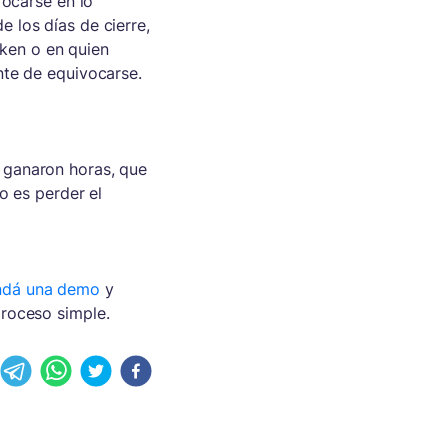
focarse en lo
 los días de cierre,
oken o en quien
nte de equivocarse.
 ganaron horas, que
o es perder el
dá una demo
y
roceso simple.