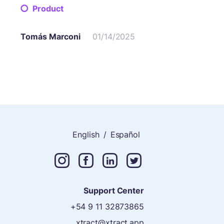
Product
Tomás Marconi
01/14/2025
English
/
Español
Support Center
+54 9 11 32873865
xtract@xtract.app