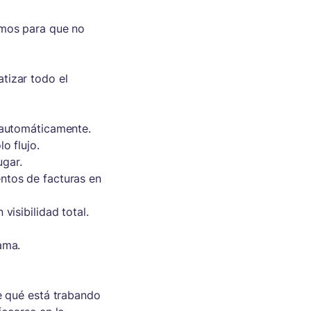
amos para que no
tizar todo el
e automáticamente.
o flujo.
gar.
ntos de facturas en
visibilidad total.
ama.
te qué está trabando