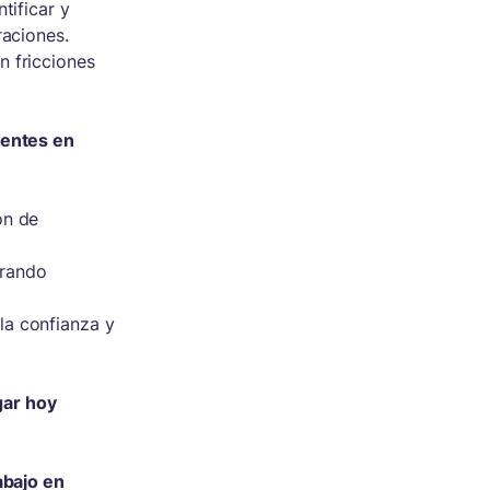
tificar y
raciones.
 fricciones
gentes en
ón de
urando
la confianza y
gar hoy
rabajo en