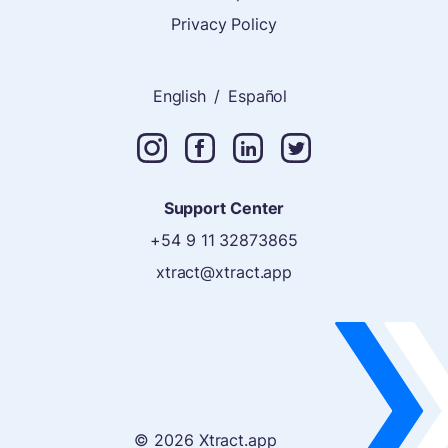
Privacy Policy
English
/
Español
Support Center
+54 9 11 32873865
xtract@xtract.app
©
2026
Xtract.app